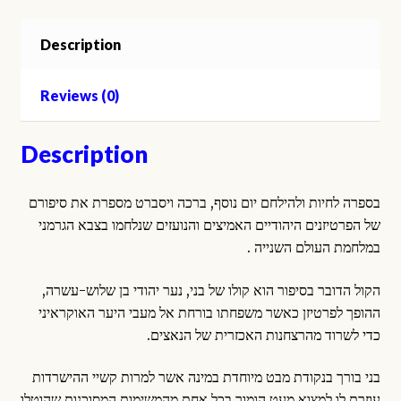
Description
Reviews (0)
Description
בספרה לחיות ולהילחם יום נוסף, ברכה ויסברט מספרת את סיפורם
של הפרטיזנים היהודיים האמיצים והנועזים שנלחמו בצבא הגרמני
במלחמת העולם השנייה .
הקול הדובר בסיפור הוא קולו של בני, נער יהודי בן שלוש-עשרה,
ההופך לפרטיזן כאשר משפחתו בורחת אל מעבי היער האוקראיני
כדי לשרוד מהרצחנות האכזרית של הנאצים.
בני בורך בנקודת מבט מיוחדת במינה אשר למרות קשיי ההישרדות
עוזרת לו למצוא מעט הומור בכל אחת מהמשימות המסוכנות שהוטלו